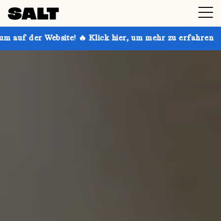
e! 🔥 Klick hier, um mehr zu erfahren
Hol dir bis z