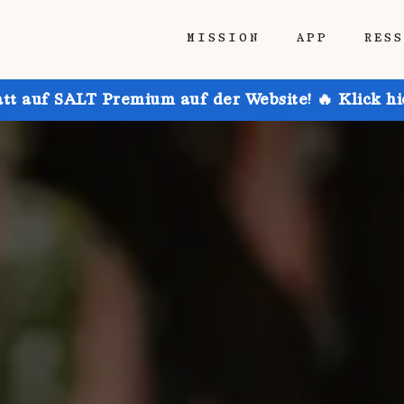
MISSION
APP
RES
att auf SALT Premium auf der Website! 🔥 Klick h