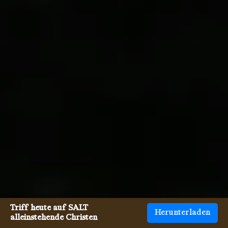
Triff heute auf SALT
Herunterladen
alleinstehende Christen