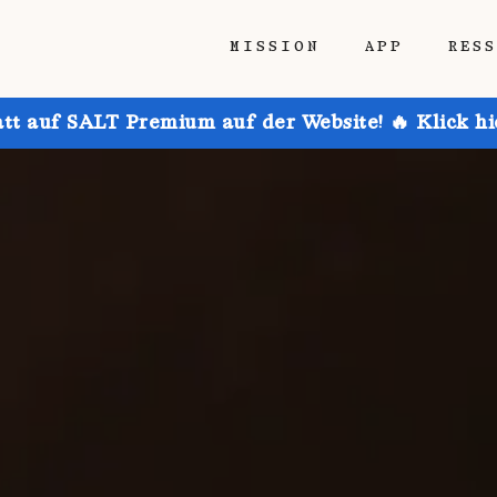
MISSION
APP
RES
att auf SALT Premium auf der Website! 🔥 Klick h