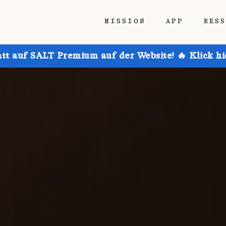
MISSION
APP
RES
att auf SALT Premium auf der Website! 🔥 Klick h