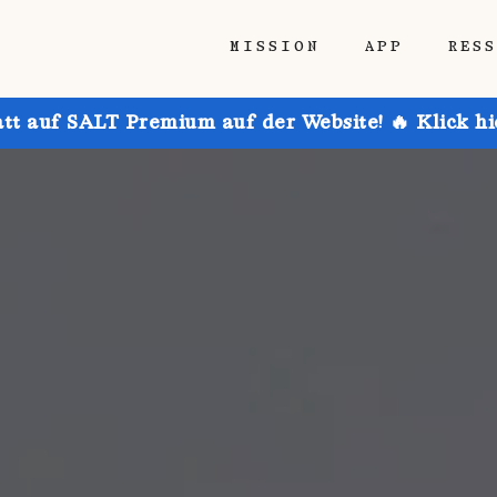
MISSION
APP
RES
att auf SALT Premium auf der Website! 🔥 Klick h