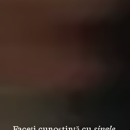
Faceți cunoștință cu 
single 