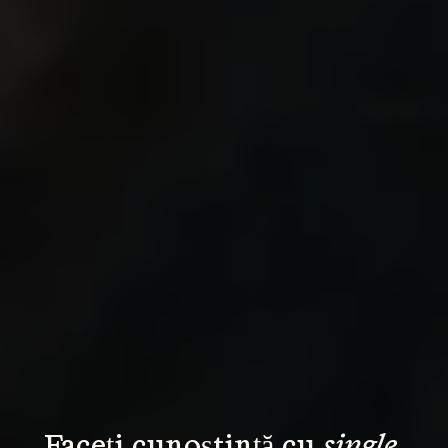
Faceți cunoștință cu 
single 