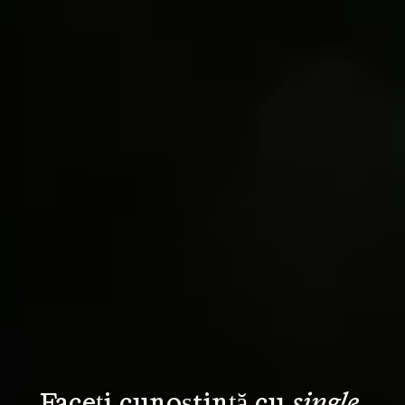
Faceți cunoștință cu 
single 