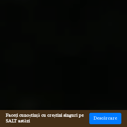
Faceți cunoștință cu creștini singuri pe
Descărcare
SALT astăzi