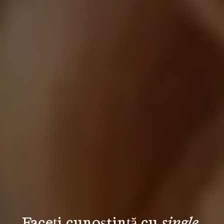
Faceți cunoștință cu 
single 