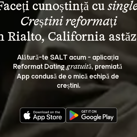
Faceți cunoștință cu 
single
Creștini reformați
Alătură-te SALT acum - aplicația 
Reformat Dating 
, premiată 
gratuită
App condusă de o mică echipă de 
creștini.