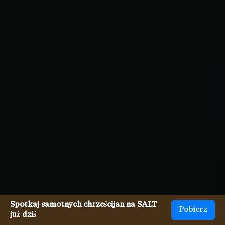
Spotkaj samotnych chrześcijan na SALT
Pobierz
już dziś