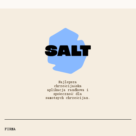
Najlepsza
chrześcijańska
aplikacja randkowa i
społeczność dla
samotnych chrześcijan.
FIRMA