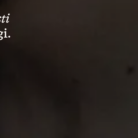
ti
i.