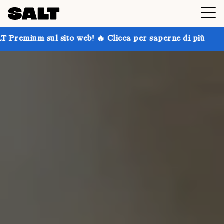
ito web! 🔥 Clicca per saperne di più
Prendi fino al