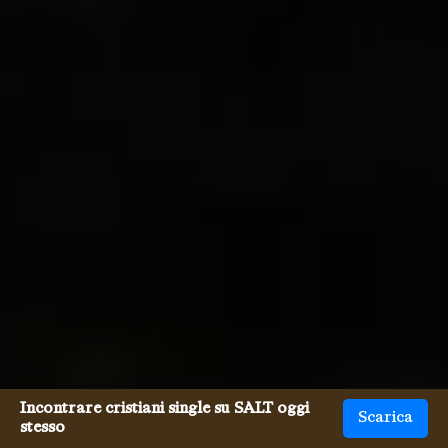
Incontrare cristiani single su SALT oggi
Scarica
stesso