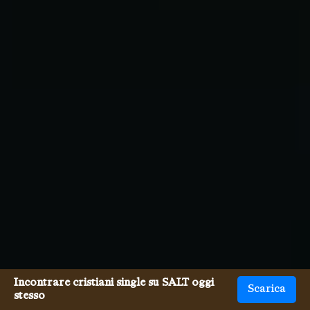
Incontrare cristiani single su SALT oggi
Scarica
stesso