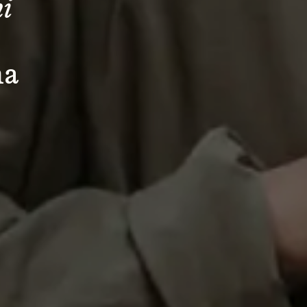
i 
na 