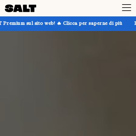
 web! 🔥 Clicca per saperne di più
Prendi fino al 30