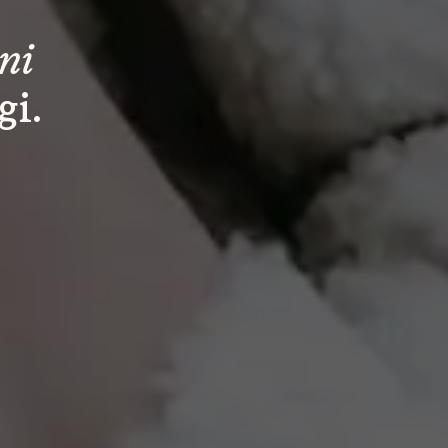
ani
gi.