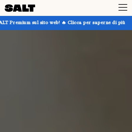
 sito web! 🔥 Clicca per saperne di più
Prendi fino a