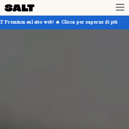
o web! 🔥 Clicca per saperne di più
Prendi fino al 30