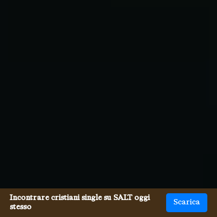
Incontrare cristiani single su SALT oggi
Scarica
stesso