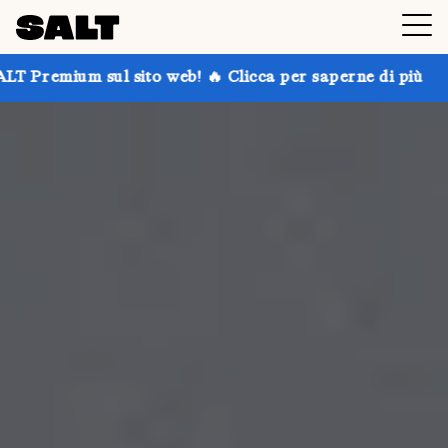
ito web! 🔥 Clicca per saperne di più
Prendi fino al