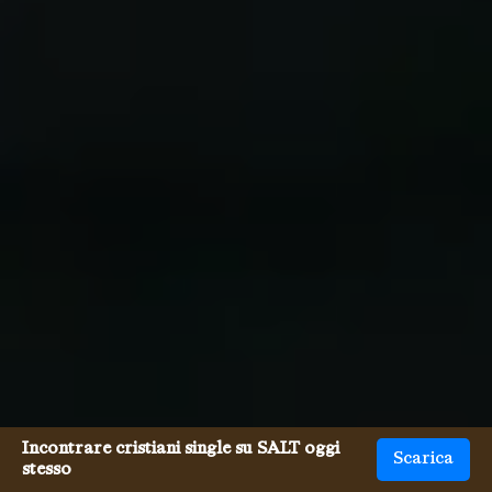
Incontrare cristiani single su SALT oggi
Scarica
stesso