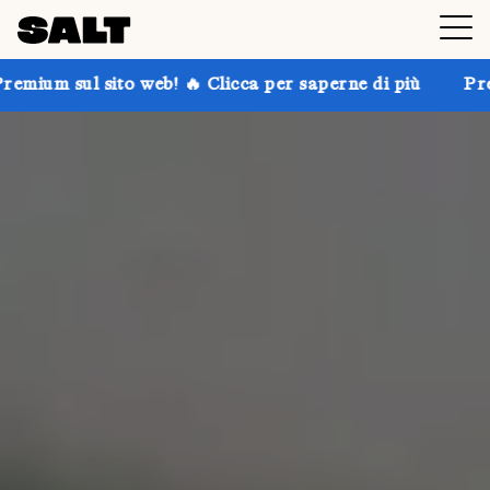
b! 🔥 Clicca per saperne di più
Prendi fino al 30% d