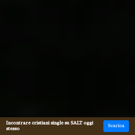
Incontrare cristiani single su SALT oggi
Scarica
stesso