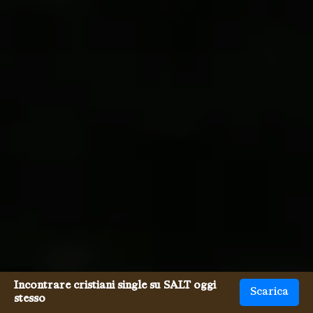
Incontrare cristiani single su SALT oggi
Scarica
stesso