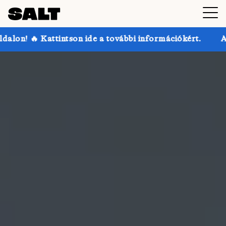
son ide a további információkért.
Akár 30% kedvezm