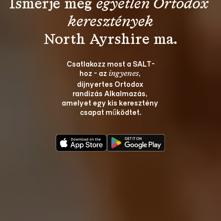
Ismerje meg 
egyetlen Ortodox 
keresztények
Csatlakozz most a SALT-
hoz - az 
, 
ingyenes
díjnyertes Ortodox 
randizás Alkalmazás, 
amelyet egy kis keresztény 
csapat működtet.