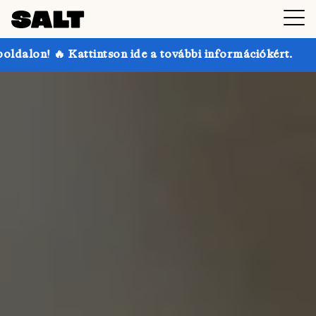
n ide a további információkért.
Akár 30% kedvezmén