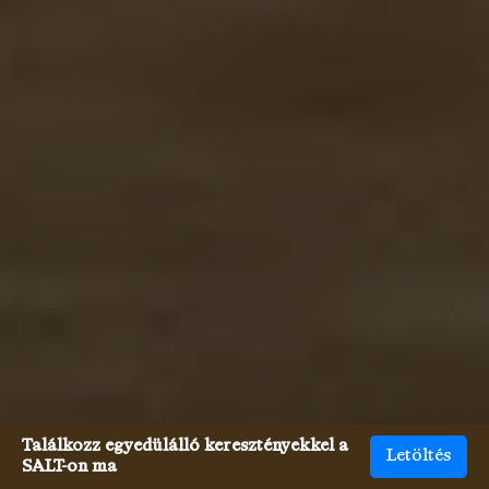
Találkozz egyedülálló keresztényekkel a
Letöltés
SALT-on ma