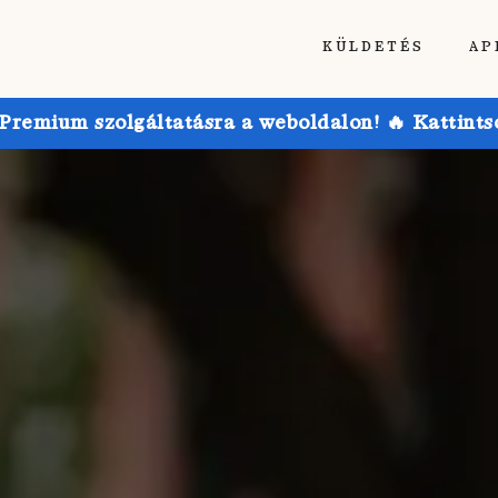
KÜLDETÉS
AP
emium szolgáltatásra a weboldalon! 🔥 Kattintson