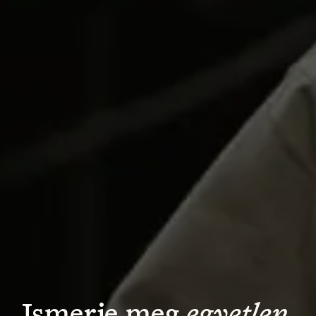
Ismerje meg 
egyetlen 