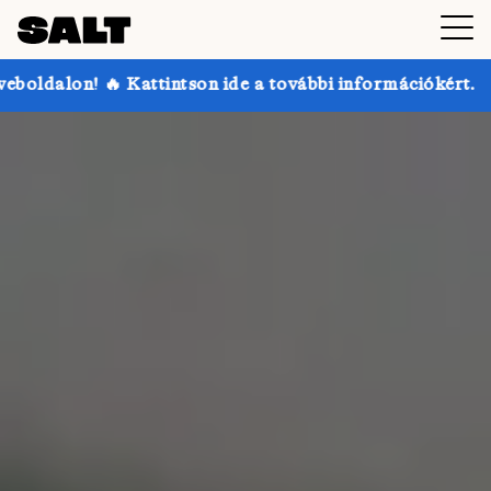
n ide a további információkért.
Akár 30% kedvezmén