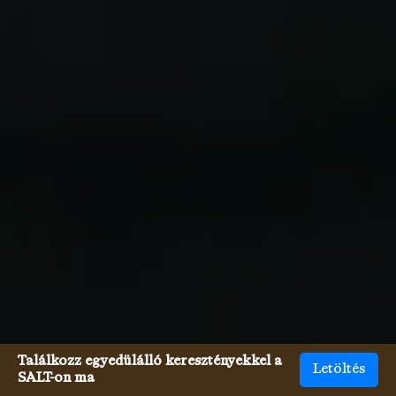
Találkozz egyedülálló keresztényekkel a
Letöltés
SALT-on ma