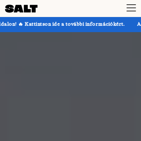
 ide a további információkért.
Akár 30% kedvezmény