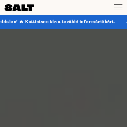
on ide a további információkért.
Akár 30% kedvezmé