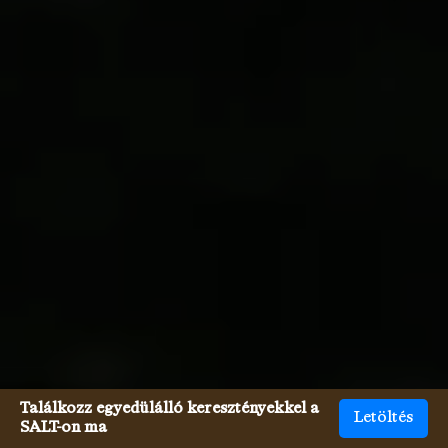
Találkozz egyedülálló keresztényekkel a
Letöltés
SALT-on ma