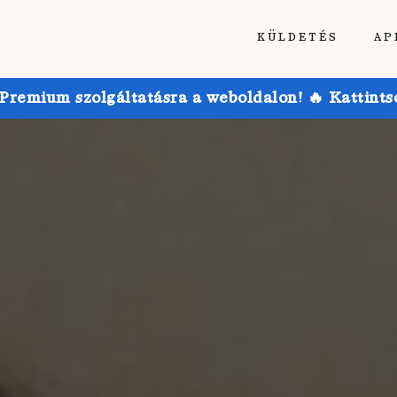
KÜLDETÉS
AP
emium szolgáltatásra a weboldalon! 🔥 Kattintson