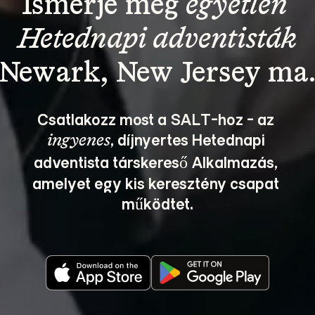
Ismerje meg 
egyetlen 
Hetednapi adventisták
Csatlakozz most a SALT-hoz - az 
, díjnyertes Hetednapi 
ingyenes
adventista társkereső Alkalmazás, 
amelyet egy kis keresztény csapat 
működtet.