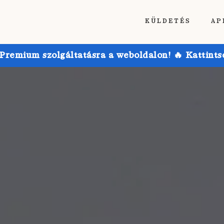
KÜLDETÉS
AP
emium szolgáltatásra a weboldalon! 🔥 Kattintson