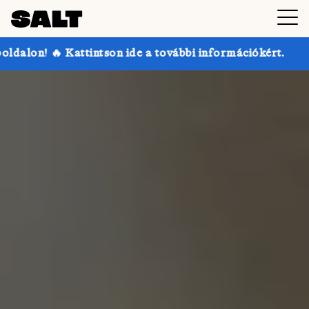
n ide a további információkért.
Akár 30% kedvezmé