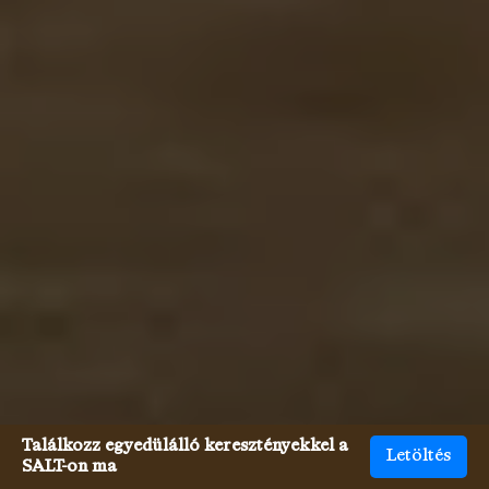
Találkozz egyedülálló keresztényekkel a
Letöltés
SALT-on ma