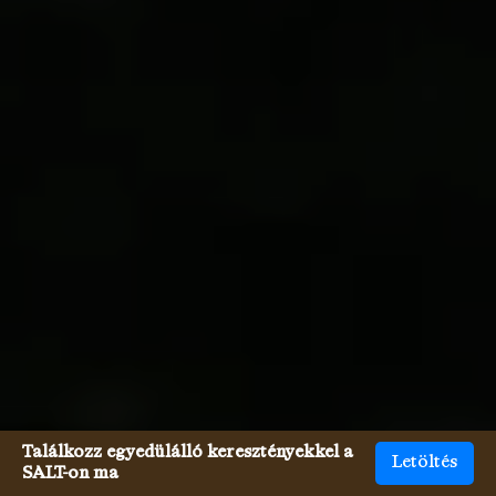
Találkozz egyedülálló keresztényekkel a
Letöltés
SALT-on ma