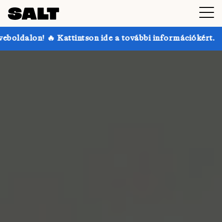
intson ide a további információkért.
Akár 30% kedv