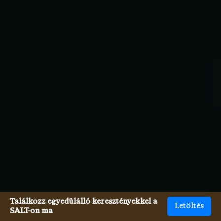
Találkozz egyedülálló keresztényekkel a
Letöltés
SALT-on ma