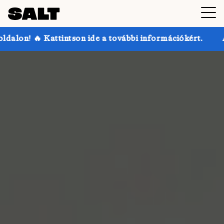
on ide a további információkért.
Akár 30% kedvezmé