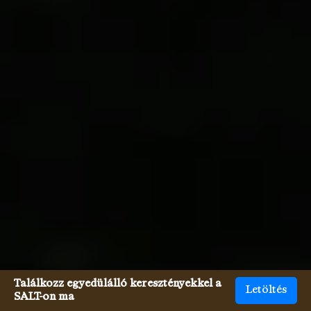
Találkozz egyedülálló keresztényekkel a
Letöltés
SALT-on ma