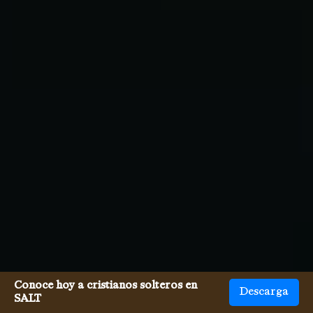
Conoce hoy a cristianos solteros en
Descarga
SALT