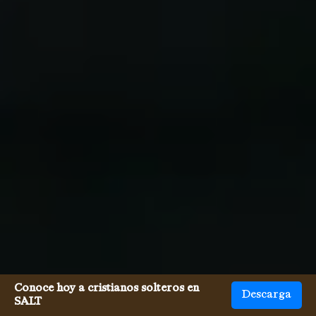
Conoce hoy a cristianos solteros en
Descarga
SALT