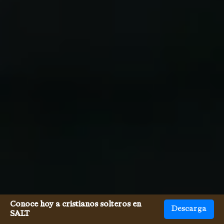
Conoce hoy a cristianos solteros en
Descarga
SALT