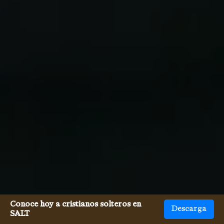
Conoce hoy a cristianos solteros en
Descarga
SALT