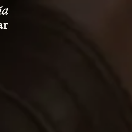
ía 
ar 