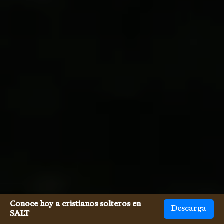
Conoce hoy a cristianos solteros en
Descarga
SALT