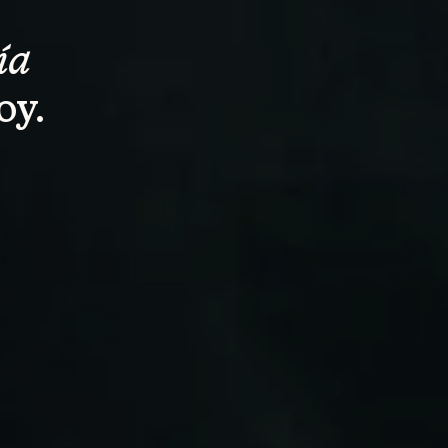
ía 
oy.