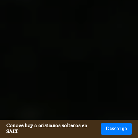
Conoce hoy a cristianos solteros en
Descarga
SALT