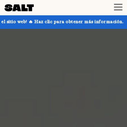
z clic para obtener más información.
¡Consigue hast