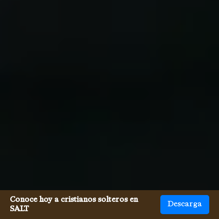
Conoce hoy a cristianos solteros en
Descarga
SALT