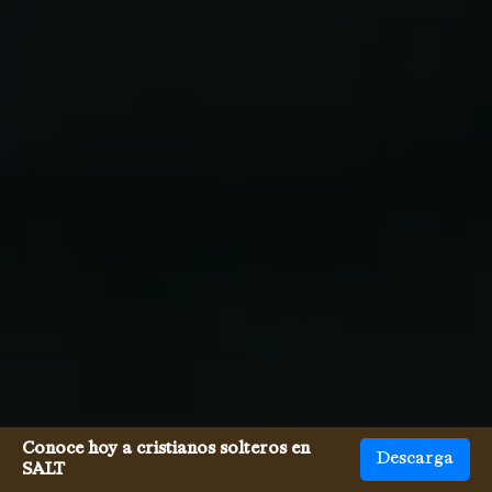
Conoce hoy a cristianos solteros en
Descarga
SALT